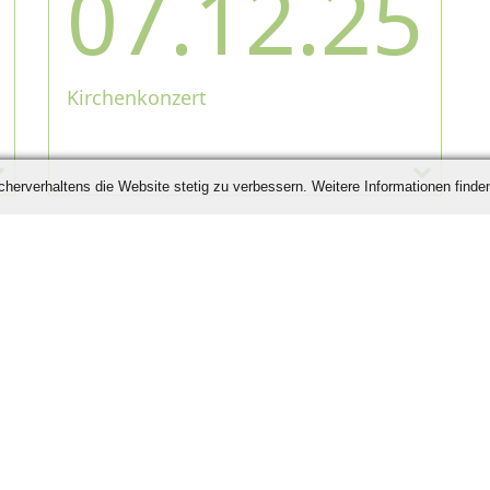
07.12.25
Kirchenkonzert
erverhaltens die Website stetig zu verbessern. Weitere Informationen finden
schland
er:
+49 7706 922 330
,