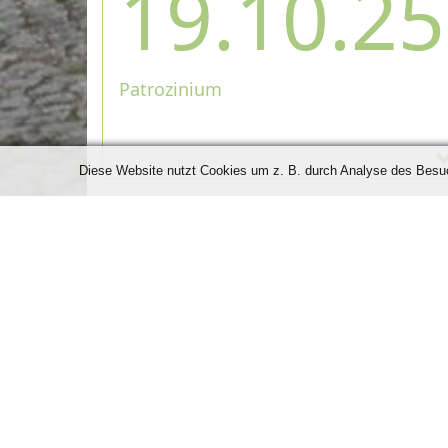
19.10.25
Patrozinium
Diese Website nutzt Cookies um z. B. durch Analyse des Besuch
Kontakt
Adresse:
Hauptstr. 50, 78073 Oberbaldingen, Deut
Ansprechpartner:
Corina Ewadinger, Telefonnumm
info@liederkranz-oberbaldingen.de