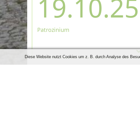
19.10.25
Patrozinium
Diese Website nutzt Cookies um z. B. durch Analyse des Besuch
Kontakt
Adresse:
Hauptstr. 50, 78073 Oberbaldingen, Deut
Ansprechpartner:
Corina Ewadinger, Telefonnumm
info@liederkranz-oberbaldingen.de