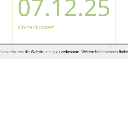
07.12.25
Kirchenkonzert
erverhaltens die Website stetig zu verbessern. Weitere Informationen finden
schland
er:
+49 7706 922 330
,