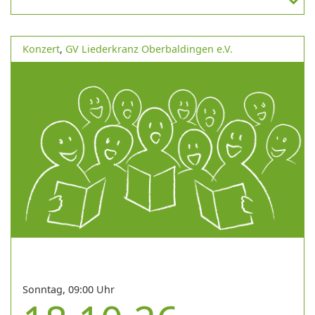
Konzert
,
GV Liederkranz Oberbaldingen e.V.
Sonntag, 09:00 Uhr