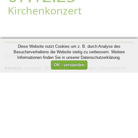
Kirchenkonzert
Diese Website nutzt Cookies um z. B. durch Analyse des
Besucherverhaltens die Website stetig zu verbessern. Weitere
Kontakt
Informationen finden Sie in unserer Datenschutzerklärung.
Adresse:
Hauptstr. 50, 78073 Oberbaldingen, Deutschland
Ansprechpartner:
Corina Ewadinger,
Telefonnummer:
+49 7706 922 330
,
info@liederkranz-
oberbaldingen.de
Anfahrt
Impressum
Wir sind Mitglied in folgenden Verbänden