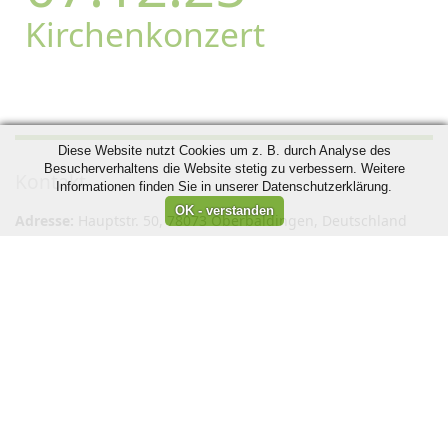
Kirchenkonzert
Diese Website nutzt Cookies um z. B. durch Analyse des
Besucherverhaltens die Website stetig zu verbessern. Weitere
Kontakt
Informationen finden Sie in unserer Datenschutzerklärung.
Adresse:
Hauptstr. 50, 78073 Oberbaldingen, Deutschland
Ansprechpartner:
Corina Ewadinger,
Telefonnummer:
+49 7706 922 330
,
info@liederkranz-
oberbaldingen.de
Anfahrt
Impressum
Wir sind Mitglied in folgenden Verbänden