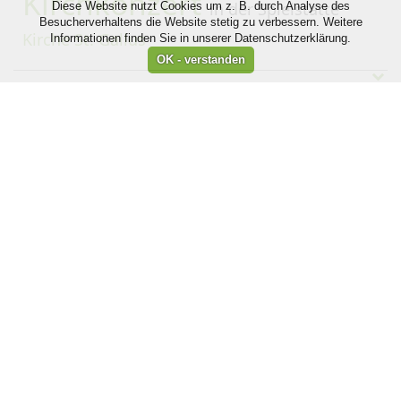
Kirchkonzert
in der Spielstätte
Diese Website nutzt Cookies um z. B. durch Analyse des
Besucherverhaltens die Website stetig zu verbessern. Weitere
Kirche St. Gallus
Informationen finden Sie in unserer Datenschutzerklärung.
Freitag, 09:00 Uhr,
Konzert
,
GV Liederkranz
Oberbaldingen e.V.
25.12.26
Weihnachtsgottesdienst
in der Spielstätte
Kirche St. Gallus
Kontakt