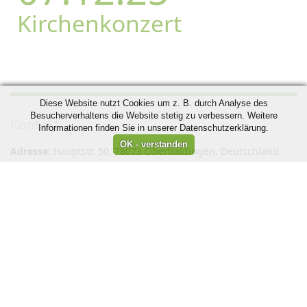
Kirchenkonzert
Diese Website nutzt Cookies um z. B. durch Analyse des
Besucherverhaltens die Website stetig zu verbessern. Weitere
Kontakt
Informationen finden Sie in unserer Datenschutzerklärung.
Adresse:
Hauptstr. 50, 78073 Oberbaldingen, Deutschland
Ansprechpartner:
Corina Ewadinger,
Telefonnummer:
+49 7706 922 330
,
info@liederkranz-
oberbaldingen.de
Anfahrt
Impressum
Wir sind Mitglied in folgenden Verbänden